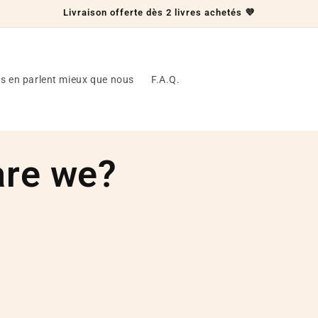
Livraison offerte dès 2 livres achetés 💜
ls en parlent mieux que nous
F.A.Q.
re we?